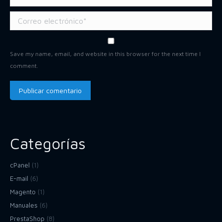
Correo electrónico *
Save my name, email, and website in this browser for the next time I
comment.
Publicar comentario
Categorías
cPanel
(1)
E-mail
(6)
Magento
(1)
Manuales
(6)
PrestaShop
(8)